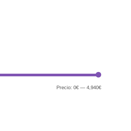
Precio:
0€
—
4,940€