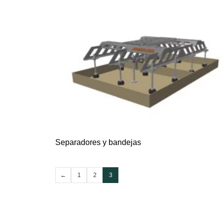
Separadores y bandejas
←
1
2
3