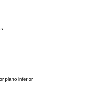
es
n
 plano inferior