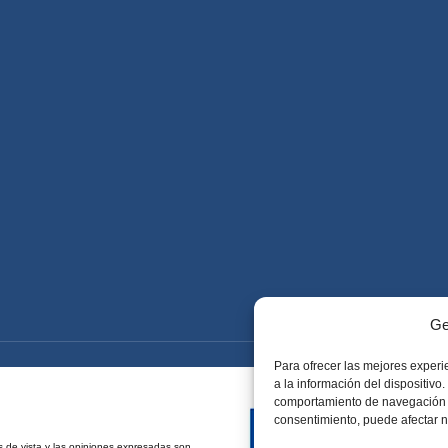
Ge
Para ofrecer las mejores experi
a la información del dispositivo
comportamiento de navegación o l
consentimiento, puede afectar n
 de vista y las opiniones expresadas son