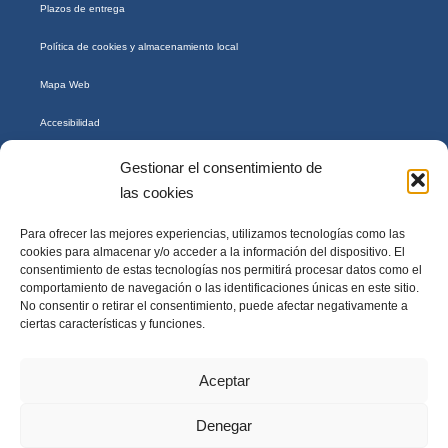
Plazos de entrega
Política de cookies y almacenamiento local
Mapa Web
Accesibilidad
Gestionar el consentimiento de
las cookies
Para ofrecer las mejores experiencias, utilizamos tecnologías como las
cookies para almacenar y/o acceder a la información del dispositivo. El
consentimiento de estas tecnologías nos permitirá procesar datos como el
comportamiento de navegación o las identificaciones únicas en este sitio.
«Financiado por la Unión Europea – NextGenerationEU. Sin embargo, los puntos de
No consentir o retirar el consentimiento, puede afectar negativamente a
vista y las opiniones expresadas son únicamente los del autor o autores y no reflejan
ciertas características y funciones.
necesariamente los de la Unión Europea o la Comisión Europea. Ni la Unión Europea ni
la Comisión Europea pueden ser consideradas responsables de las mismas»
Aceptar
Denegar